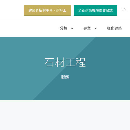
EN
建築界招聘平台 - 建好工
全新建築機械廣告雜誌
分類
專業
綠化建築
石材工程
服務