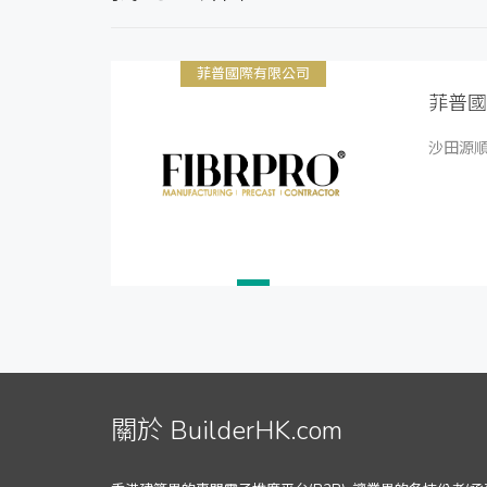
菲普國際有限公司
菲普國
沙田源順
關於 BuilderHK.com