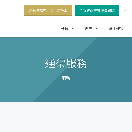
EN
建築界招聘平台 - 建好工
全新建築機械廣告雜誌
分類
專業
綠化建築
通渠服務
服務