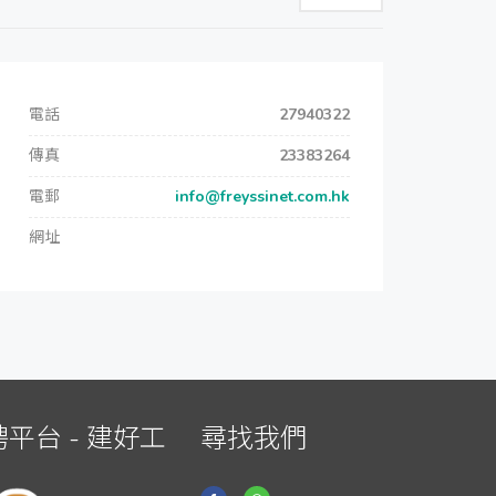
電話
27940322
傳真
23383264
電郵
info@freyssinet.com.hk
網址
平台 - 建好工
尋找我們