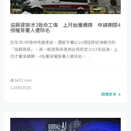
協興建築涉3致命工傷 上月始獲續牌 申請期間4
授權簽署人遭除名
近年涉3宗致命地盤事故，遭屋宇署以14項控罪紀律處分的
「協興建築」，其一般建築承建商註冊原定2023年屆滿，上
月才獲准續期，4名獲授權簽署人被除名。....
由
hk01.com
12/08/2025
閱讀更多