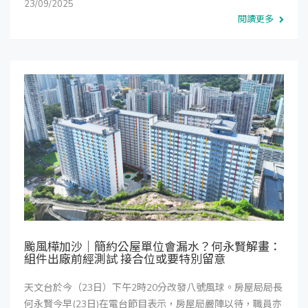
23/09/2025
閱讀更多
颱風樺加沙｜簡約公屋單位會漏水？何永賢解畫：
組件出廠前經測試 接合位或要特別留意
天文台於今（23日）下午2時20分改發八號風球。房屋局局長
何永賢今早(23日)在電台節目表示，房屋局嚴陣以待，職員亦