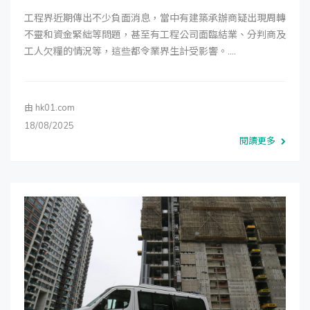
工程界近期傳出不少負面消息，當中有建築承辦商疑出現周轉
不靈和資金緊絀等問題，甚至有工程公司面臨結業、分判商及
工人欠糧的情況等，這些都令業界生計受影響。....
由
hk01.com
18/08/2025
閱讀更多