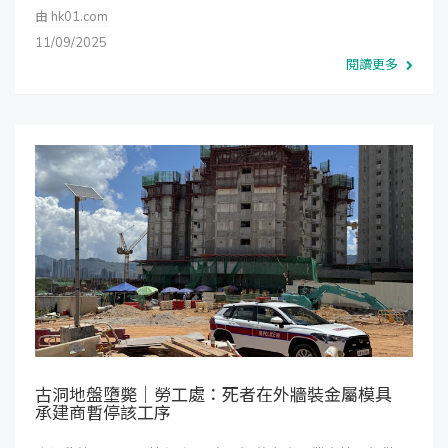
由
hk01.com
11/09/2025
閱讀更多
古洞地盤墮斃｜勞工處：死者在外牆裝金屬模具
承建商暫停該工序