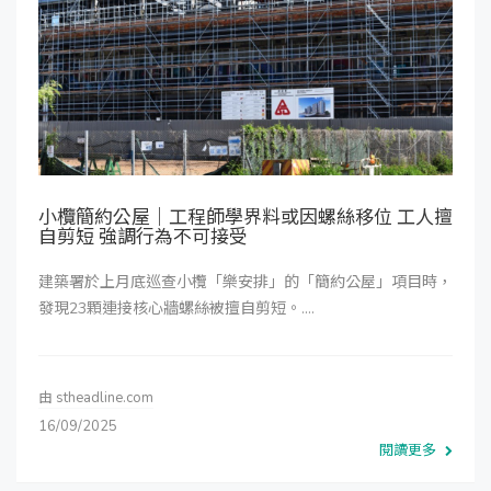
小欖簡約公屋｜工程師學界料或因螺絲移位 工人擅
自剪短 強調行為不可接受
建築署於上月底巡查小欖「樂安排」的「簡約公屋」項目時，
發現23顆連接核心牆螺絲被擅自剪短。....
由
stheadline.com
16/09/2025
閱讀更多