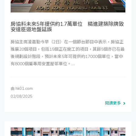
房協料未來5年提供約1.7萬單位 精進建築除牌致
安達臣道地盤延誤
房協主席凌嘉勤今早（2日）在一個節台節目中表示，房協正
推展20個項目，包括15個正在施工的項目，其餘5個亦已在最
後規劃設計階段，預計未來5年可提供約17000個單位，當中
有8000個屬專用安置屋邨單位。....
由
hk01.com
02/08/2025
閱讀更多