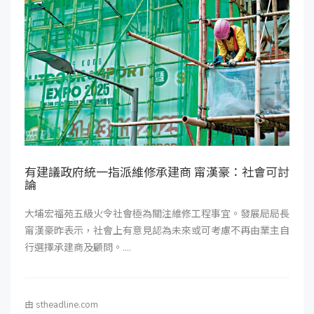
有建議政府統一指派維修承建商 甯漢豪：社會可討
論
大埔宏福苑五級火令社會極為關注維修工程事宜。發展局局長
甯漢豪昨表示，社會上有意見認為未來或可考慮不再由業主自
行選擇承建商及顧問。....
由
stheadline.com