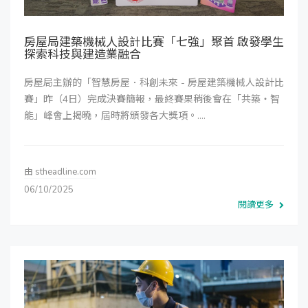
房屋局建築機械人設計比賽「七強」聚首 啟發學生
探索科技與建造業融合
房屋局主辦的「智慧房屋．科創未來 - 房屋建築機械人設計比
賽」昨（4日）完成決賽簡報，最終賽果稍後會在「共築・智
能」峰會上揭曉，屆時將頒發各大獎項。....
由
stheadline.com
06/10/2025
閱讀更多