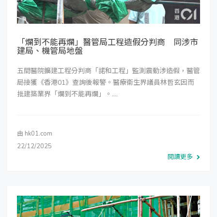
「爛到不能再爛」醫管局工程造假分判商 同涉市
建局、機管局地盤
五間醫院擴建工程分判商「諾和工程」監測震動涉造假，醫管
局接獲《香港01》查詢後報警。醫療衞生界議員林哲玄因而
批建築業界「爛到不能再爛」。....
由
hk01.com
22/12/2025
閱讀更多