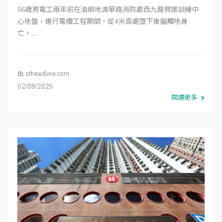
56歲男電工兩年前在油麻地渡華路消防處西九龍救援訓練中
心地盤，進行電纜工程期間，從4米高處墮下後腦觸地身
亡。....
由
stheadline.com
02/08/2025
閱讀更多