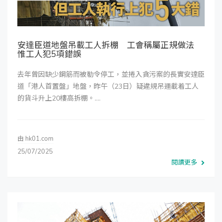
安達臣道地盤吊載工人拆棚 工會稱屬正規做法
惟工人犯5項錯誤
去年曾因缺少鋼筋而被勒令停工，並捲入貪污案的長實安達臣
道「港人首置盤」地盤，昨午（23日）疑違規吊運載着工人
的貨斗升上20樓高拆棚。....
由
hk01.com
25/07/2025
閱讀更多