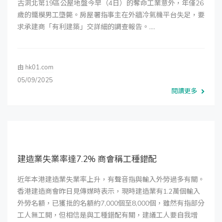
古洞北第19區公屋地盤今早（4日）的奪命工業意外，年僅26
歲的鐵模男工墮斃。房屋署指事主在外牆冷氣機平台失足，要
求承建商「有利建築」交詳細的調查報告。....
由
hk01.com
05/09/2025
閱讀更多
建造業失業率達7.2% 商會稱工種錯配
近年本港建造業失業率上升，有聲音指與輸入外勞過多有關。
香港建造商會昨日見傳媒時表示，現時建造業有1.2萬個輸入
外勞名額，已獲批的名額約7,000個至8,000個，雖然有指部分
工人無工開，但相信是與工種錯配有關，建議工人要自我增