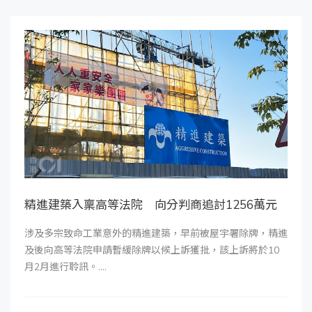
精進建築入稟高等法院 向分判商追討1256萬元
涉及多宗致命工業意外的精進建築，早前被屋宇署除牌，精進
及後向高等法院申請暫緩除牌以候上訴獲批，該上訴將於10
月2月進行聆訊。....