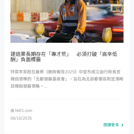
建造業長期存在「專才荒」 必須打破「高辛低
酬」負面標籤
特首李家超在最新《施政報告2025》中宣布成立由行政長官
親自領導的「北都發展委員會」，旨在為北部都會區制定清晰
目標與發展策略。....
由
hk01.com
06/10/2025
閱讀更多