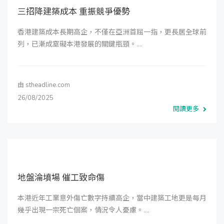
三招降建築成本 重振競爭優勢
香港建築成本長期高企，不僅在亞洲首屈一指，更長居全球前
列，已漸成窒礙本港發展的關鍵瓶頸。....
由
stheadline.com
26/08/2025
閱讀更多
地盤淪墳場 催工致命傷
本港近年工業意外傷亡數字持續高企，當中建築工地更是每月
幾乎出現一宗死亡個案，情況令人憂慮。....