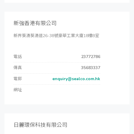
新強香港有限公司
新界葵湧葵湧道26-38號豪華工業大廈18樓B室
電話
23772786
傳真
35683337
電郵
enquiry@sealco.com.hk
網址
日麗環保科技有限公司