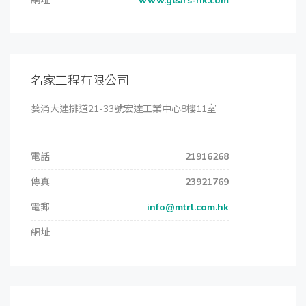
網址
www.gears-hk.com
名家工程有限公司
葵涌大連排道21-33號宏達工業中心8樓11室
電話
21916268
傳真
23921769
電郵
info@mtrl.com.hk
網址