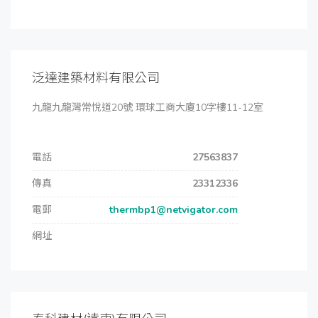
泛達建築材料有限公司
九龍九龍灣常悅道20號 環球工商大廈10字樓11-12室
電話
27563837
傳真
23312336
電郵
thermbp1@netvigator.com
網址