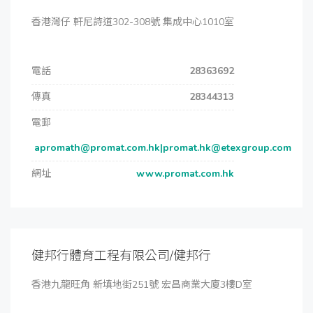
香港灣仔 軒尼詩道302-308號 集成中心1010室
電話
28363692
傳真
28344313
電郵
apromath@promat.com.hk|promat.hk@etexgroup.com
網址
www.promat.com.hk
健邦行體育工程有限公司/健邦行
香港九龍旺角 新填地街251號 宏昌商業大廈3樓D室