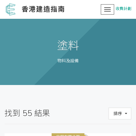
香港建造指南
收費計劃
Toggle
navigation
塗料
物料及設備
找到
55
結果
排序