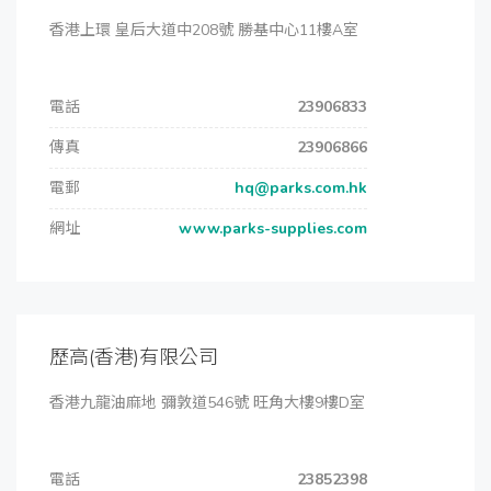
香港上環 皇后大道中208號 勝基中心11樓A室
電話
23906833
傳真
23906866
電郵
hq@parks.com.hk
網址
www.parks-supplies.com
歷高(香港)有限公司
香港九龍油麻地 彌敦道546號 旺角大樓9樓D室
電話
23852398