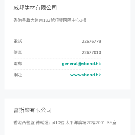
威邦建材有限公司
香港皇后大道東182號順豐國際中心3樓
電話
22676778
傳真
22677010
電郵
general@vbond.hk
網址
www.vbond.hk
富斯樂有限公司
香港西營盤 德輔道西410號 太平洋廣場20樓2001-5A室