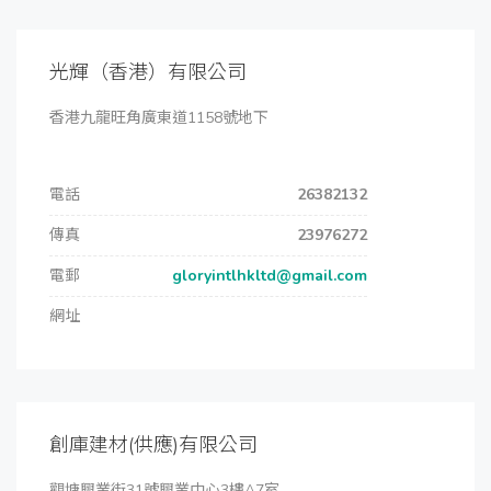
光輝（香港）有限公司
香港九龍旺角廣東道1158號地下
電話
26382132
傳真
23976272
電郵
gloryintlhkltd@gmail.com
網址
創庫建材(供應)有限公司
觀塘興業街31號興業中心3樓A7室