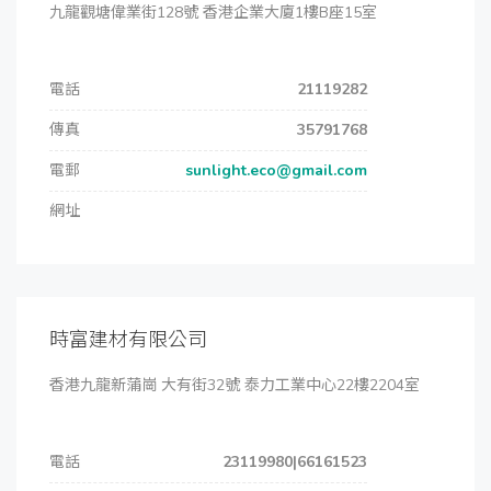
九龍觀塘偉業街128號 香港企業大廈1樓B座15室
電話
21119282
傳真
35791768
電郵
sunlight.eco@gmail.com
網址
時富建材有限公司
香港九龍新蒲崗 大有街32號 泰力工業中心22樓2204室
電話
23119980|66161523