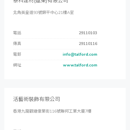
泰科建材(遠東)有限公司
北角英皇道93號錦平中心21樓A室
電話
29110103
傳真
29110116
電郵
info@talford.com
網址
www.talford.com
活藝術裝飾有限公司
香港九龍觀塘偉業街116號聯邦工業大廈7樓