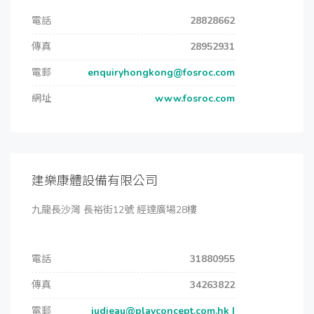
電話
28828662
傳真
28952931
電郵
enquiryhongkong@fosroc.com
網址
www.fosroc.com
建樂康體設備有限公司
九龍長沙灣 長裕街12號 經達廣場28樓
電話
31880955
傳真
34263822
電郵
judieau@playconcept.com.hk |