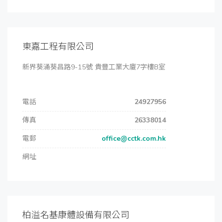
東嘉工程有限公司
新界葵涌葵昌路9-15號 貴豐工業大廈7字樓B室
電話
24927956
傳真
26338014
電郵
office@cctk.com.hk
網址
柏溢名基康體設備有限公司