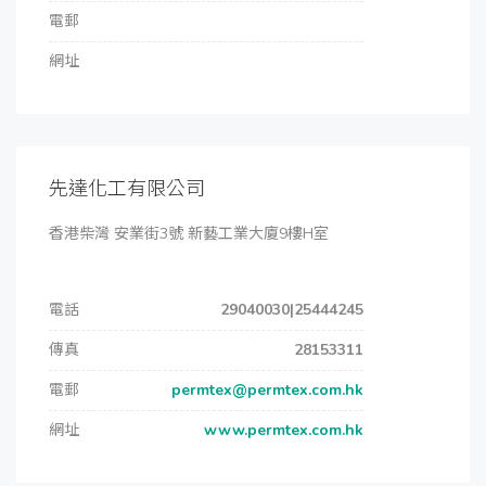
電郵
網址
先達化工有限公司
香港柴灣 安業街3號 新藝工業大廈9樓H室
電話
29040030|25444245
傳真
28153311
電郵
permtex@permtex.com.hk
網址
www.permtex.com.hk