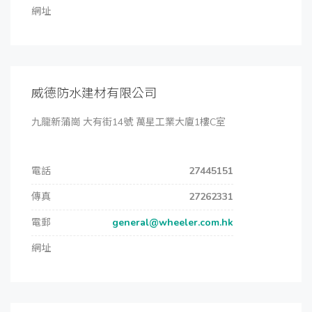
網址
威德防水建材有限公司
九龍新蒲崗 大有街14號 萬星工業大廈1樓C室
電話
27445151
傳真
27262331
電郵
general@wheeler.com.hk
網址