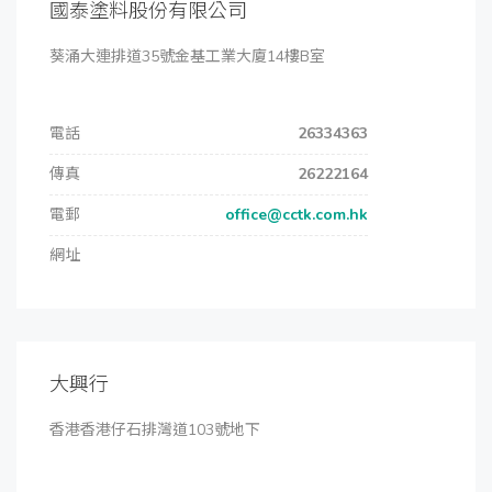
國泰塗料股份有限公司
葵涌大連排道35號金基工業大廈14樓B室
電話
26334363
傳真
26222164
電郵
office@cctk.com.hk
網址
大興行
香港香港仔石排灣道103號地下