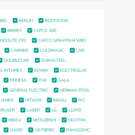
BBS
BERLIN
BODYSONIC
BRISKY
CAFCO 300
NDOLITE CP2
CAFCO SPRAYFILM WB3
CARRIER
COLDMAGIC
CSR
DOUBLECAD
DURASTEEL
L-INTUMEX
EDWIN
ELECTROLUX
FINNESS
FUJI
GALA
GENERAL ELECTRIC
GERMAN POOL
HAIER
HITACHI
IMASU
JVC
KRUGER
LASER
LG
LLOYD
MIDEA
MITSUBISHI
NICOTRA
OASIS
OSTBERG
PANASONIC