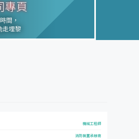
司專頁
天時間，
動走埋黎
機械工程師
消防裝置承辦商