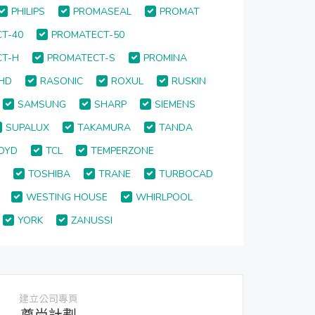
PHILIPS
PROMASEAL
PROMAT
T-40
PROMATECT-50
CT-H
PROMATECT-S
PROMINA
HD
RASONIC
ROXUL
RUSKIN
SAMSUNG
SHARP
SIEMENS
SUPALUX
TAKAMURA
TANDA
OYD
TCL
TEMPERZONE
N
TOSHIBA
TRANE
TURBOCAD
WESTING HOUSE
WHIRLPOOL
YORK
ZANUSSI
建立公司專頁