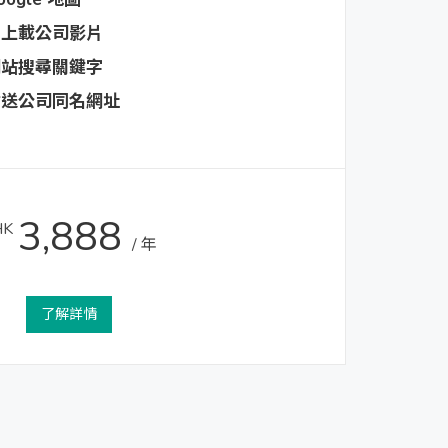
可上載公司影片
網站搜尋關鍵字
附送公司同名網址
3,888
HK
/ 年
了解詳情