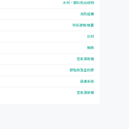
木材、塑料和合成物
消防設備
特有建築/裝置
石材
裝飾
空氣清新機
膠黏劑及密封膠
過濾系統
空氣清新機