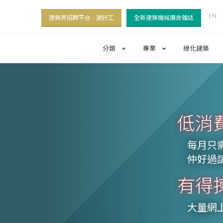
EN
建築界招聘平台 - 建好工
全新建築機械廣告雜誌
分類
專業
綠化建築
低消費
每月只需
仲好過請
有得揀
大量網上