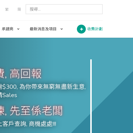
繁
簡
承建商
最新消息及項目
收費計劃
, 高回報
$300, 為你帶來無窮無盡新生意,
Sales
, 先至係老闆
客戶查詢, 商機處處!!!