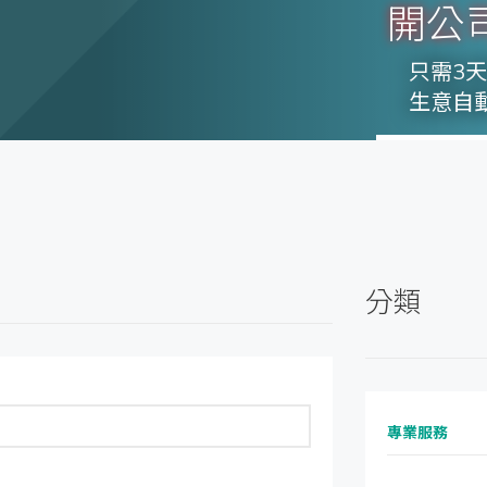
開公
只需3
生意自
分類
專業服務