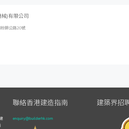
機械)有限公司
粉錦公路20號
聯絡香港建造指南
建築界招聘
建
enquiry@builderhk.com
透