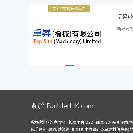
卓昇(機械)有限公司
卓昇(
新界元朗
關於 BuilderHK.com
香港建築界的專門電子推廣平台(B2B), 讓業界的各持份者(承
商,分判商, 顧問, 建築師, 測量師, 室內設計 以至建材供應商) 