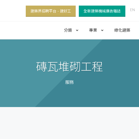
EN
建築界招聘平台 - 建好工
全新建築機械廣告雜誌
分類
專業
綠化建築
磚瓦堆砌工程
服務