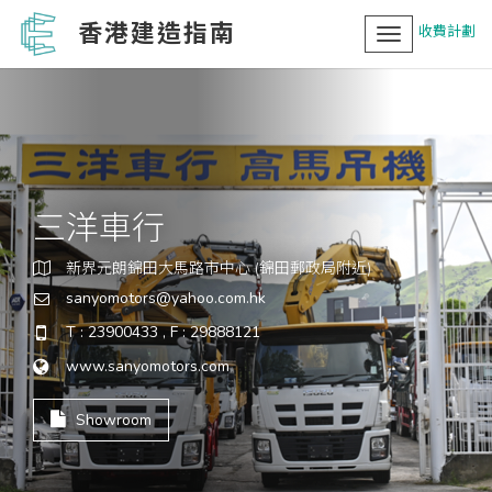
香港建造指南
收費計劃
Toggle
navigation
三洋車行
新界元朗錦田大馬路市中心 (錦田郵政局附近)
sanyomotors@yahoo.com.hk
T : 23900433 , F : 29888121
www.sanyomotors.com
Showroom