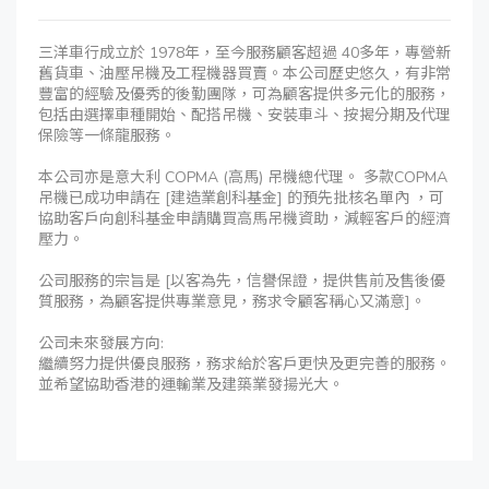
三洋車行成立於 1978年，至今服務顧客超過 40多年，專營新
舊貨車、油壓吊機及工程機器買賣。本公司歷史悠久，有非常
豐富的經驗及優秀的後勤團隊，可為顧客提供多元化的服務，
包括由選擇車種開始、配搭吊機、安裝車斗、按揭分期及代理
保險等一條龍服務。
本公司亦是意大利 COPMA (高馬) 吊機總代理。 多款COPMA
吊機已成功申請在 [建造業創科基金] 的預先批核名單內 ，可
協助客戶向創科基金申請購買高馬吊機資助，減輕客戶的經濟
壓力。
公司服務的宗旨是 [以客為先，信譽保證，提供售前及售後優
質服務，為顧客提供專業意見，務求令顧客稱心又滿意]。
公司未來發展方向:
繼續努力提供優良服務，務求給於客戶更快及更完善的服務。
並希望協助香港的運輸業及建築業發揚光大。