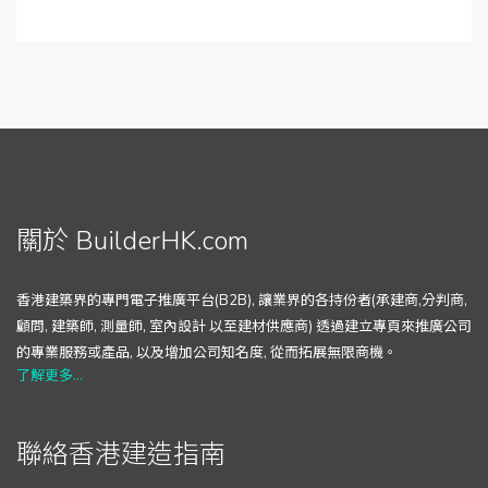
關於 BuilderHK.com
香港建築界的專門電子推廣平台(B2B), 讓業界的各持份者(承建商,分判商,
顧問, 建築師, 測量師, 室內設計 以至建材供應商) 透過建立專頁來推廣公司
的專業服務或產品, 以及增加公司知名度, 從而拓展無限商機。
了解更多...
聯絡香港建造指南