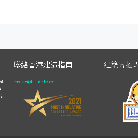
聯絡香港建造指南
建築界招聘
建
enquiry@builderhk.com
透
度,