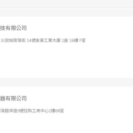
技有限公司
火炭坳背灣街 14號金豪工業大廈 1座 16樓 F室
器有限公司
灣啟祥道9號信和工商中心1樓68室