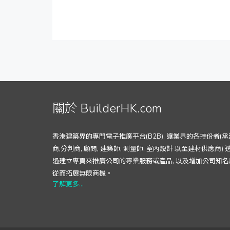
關於 BuilderHK.com
香港建築界的專門電子推廣平台(B2B), 讓業界的各持份者(承
商,分判商, 顧問, 建築師, 測量師, 室內設計 以至建材供應商) 
過建立專頁來推廣公司的專業服務或產品, 以及增加公司知名
從而拓展無限商機。
了解更多...