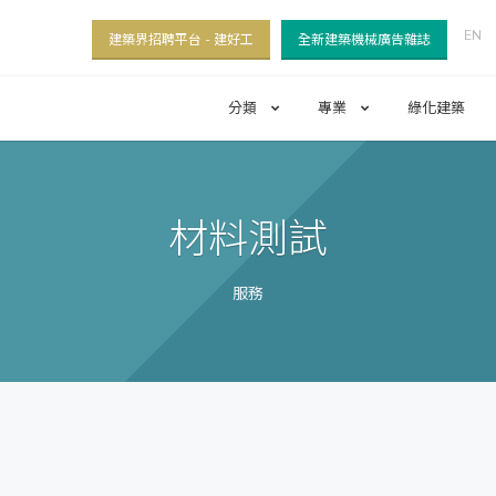
EN
建築界招聘平台 - 建好工
全新建築機械廣告雜誌
分類
專業
綠化建築
材料測試
服務