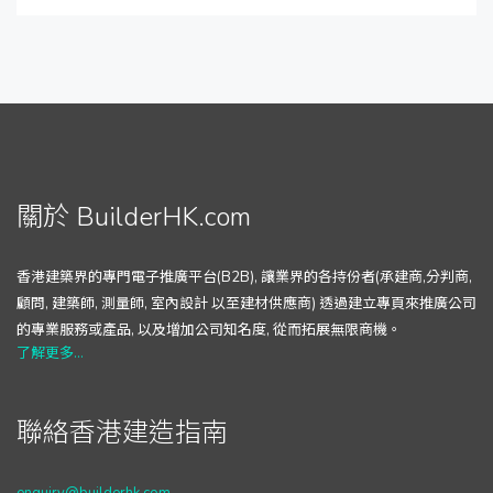
關於 BuilderHK.com
香港建築界的專門電子推廣平台(B2B), 讓業界的各持份者(承建商,分判商,
顧問, 建築師, 測量師, 室內設計 以至建材供應商) 透過建立專頁來推廣公司
的專業服務或產品, 以及增加公司知名度, 從而拓展無限商機。
了解更多...
聯絡香港建造指南