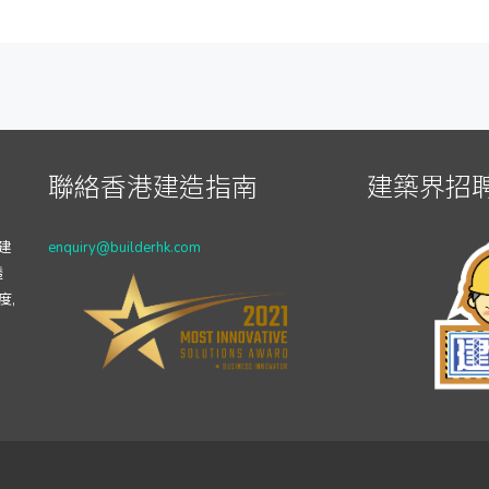
聯絡香港建造指南
建築界招聘
建
enquiry@builderhk.com
透
度,