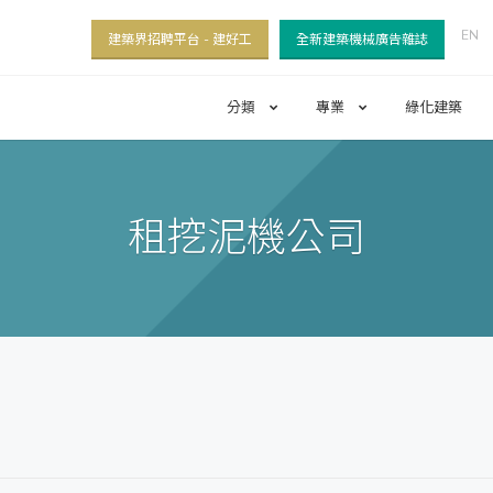
EN
建築界招聘平台 - 建好工
全新建築機械廣告雜誌
分類
專業
綠化建築
租挖泥機公司