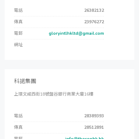
電話
26382132
傳真
23976272
電郵
gloryintlhkltd@gmail.com
網址
科諾集團
上環文咸西街18號盤谷銀行商業大廈16樓
電話
28389393
傳真
28512891
電郵
info@thoronhk.hk