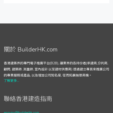
關於 BuilderHK.com
香港建築界的專門電子推廣平台(B2B), 讓業界的各持份者(承建商,分判商,
顧問, 建築師, 測量師, 室內設計 以至建材供應商) 透過建立專頁來推廣公司
的專業服務或產品, 以及增加公司知名度, 從而拓展無限商機。
了解更多...
聯絡香港建造指南
enquiry@builderhk.com