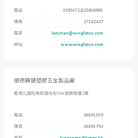
電話
23836722|23836881
傳真
27162427
電郵
leochan@wingfatco.com
網址
www.wingfatco.com
順德興健塑膠五金製品廠
香港九龍旺角新填地街594號興業樓2樓
電話
26691939
傳真
26691792
電郵
hingspmp@hings.hk