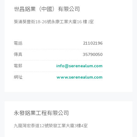
世昌鋁業（中國）有限公司
葵涌葵豐街18-26號永康工業大廈16 樓 J室
電話
21102196
傳真
35790050
電郵
info@serenealum.com
網址
www.serenealum.com
永發鋁業工程有限公司
九龍灣宏泰道12號榮發工業大廈3樓4室