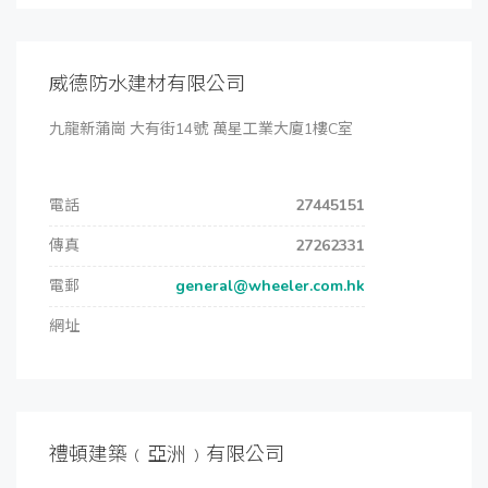
威德防水建材有限公司
九龍新蒲崗 大有街14號 萬星工業大廈1樓C室
電話
27445151
傳真
27262331
電郵
general@wheeler.com.hk
網址
禮頓建築﹙亞洲﹚有限公司