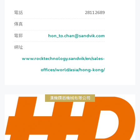
電話
28112689
傳真
電郵
hon_to.chan@sandvik.com
網址
www.rocktechnology.sandvik/en/sales-
offices/world/asia/hong-kong/
漢機鑽岩機械有限公司