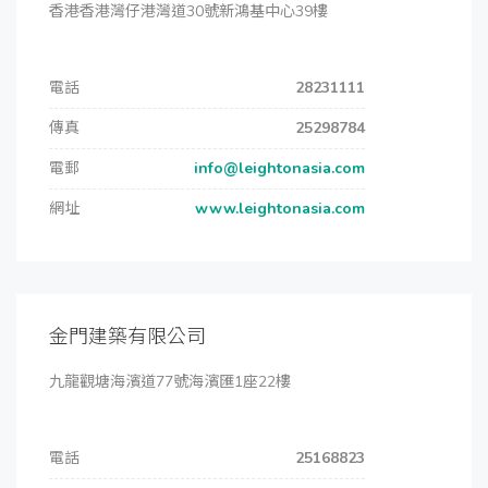
香港香港灣仔港灣道30號新鴻基中心39樓
電話
28231111
傳真
25298784
電郵
info@leightonasia.com
網址
www.leightonasia.com
金門建築有限公司
九龍觀塘海濱道77號海濱匯1座22樓
電話
25168823