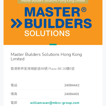
Master Builders Solutions Hong Kong Limited
Master Builders Solutions Hong Kong
Limited
香港新界荃灣楊屋道88號 Plaza 88 26樓B室
電話
24084442
傳真
24084401
電郵
william.wan@mbcc-group.com