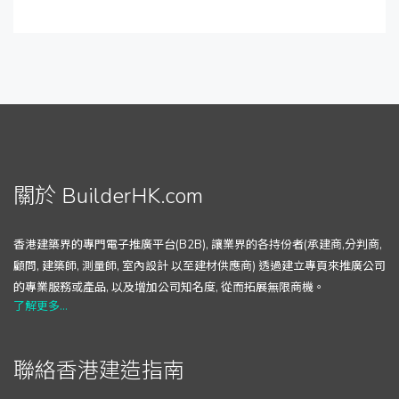
關於 BuilderHK.com
香港建築界的專門電子推廣平台(B2B), 讓業界的各持份者(承建商,分判商,
顧問, 建築師, 測量師, 室內設計 以至建材供應商) 透過建立專頁來推廣公司
的專業服務或產品, 以及增加公司知名度, 從而拓展無限商機。
了解更多...
聯絡香港建造指南