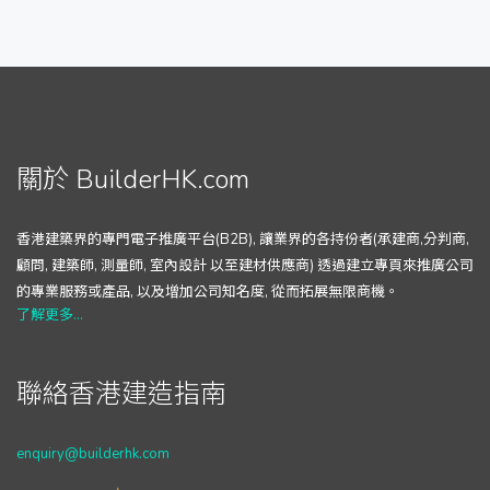
關於 BuilderHK.com
香港建築界的專門電子推廣平台(B2B), 讓業界的各持份者(承建商,分判商,
顧問, 建築師, 測量師, 室內設計 以至建材供應商) 透過建立專頁來推廣公司
的專業服務或產品, 以及增加公司知名度, 從而拓展無限商機。
了解更多...
聯絡香港建造指南
enquiry@builderhk.com