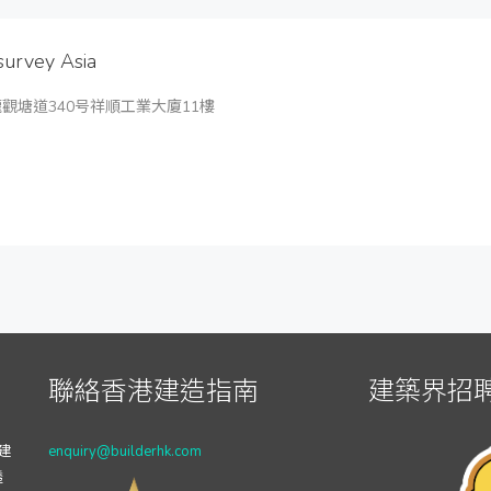
urvey Asia
觀塘道340号祥順工業大廈11樓
聯絡香港建造指南
建築界招聘
建
enquiry@builderhk.com
透