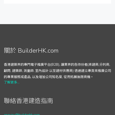
關於 BuilderHK.com
香港建築界的專門電子推廣平台(B2B), 讓業界的各持份者(承建商,分判商,
顧問, 建築師, 測量師, 室內設計 以至建材供應商) 透過建立專頁來推廣公司
的專業服務或產品, 以及增加公司知名度, 從而拓展無限商機。
了解更多...
聯絡香港建造指南