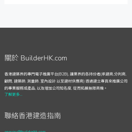
關於 BuilderHK.com
香港建築界的專門電子推廣平台(B2B), 讓業界的各持份者(承建商,分判商,
顧問, 建築師, 測量師, 室內設計 以至建材供應商) 透過建立專頁來推廣公司
的專業服務或產品, 以及增加公司知名度, 從而拓展無限商機。
了解更多...
聯絡香港建造指南