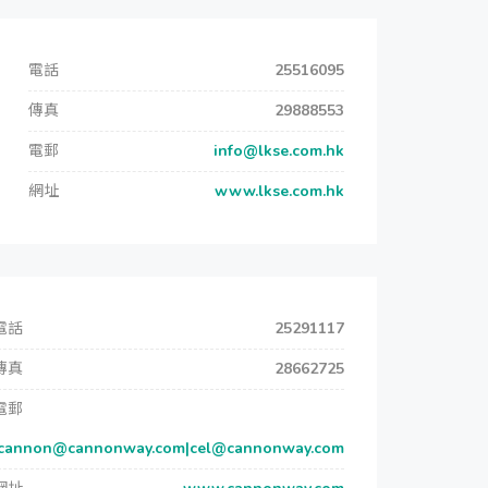
電話
25516095
傳真
29888553
電郵
info@lkse.com.hk
網址
www.lkse.com.hk
電話
25291117
傳真
28662725
電郵
cannon@cannonway.com|cel@cannonway.com