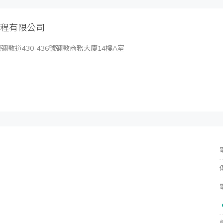
程有限公司
彌敦道430-436號彌敦商務大廈14樓A室