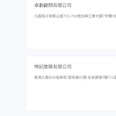
卓劃顧問有限公司
九龍長沙灣青山道702-704號合興工業大廈7字樓H
坤記建築有限公司
香港九龍尖沙咀東部 麼地道62號 永安廣場7樓711