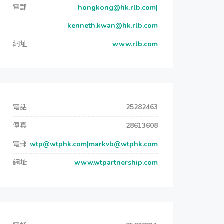
電郵
hongkong@hk.rlb.com|
kenneth.kwan@hk.rlb.com
網址
www.rlb.com
電話
25282463
傳真
28613608
電郵
wtp@wtphk.com|markvb@wtphk.com
網址
www.wtpartnership.com