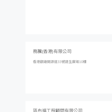
務騰(香港)有限公司
香港觀塘開源道33號建生廣場10樓
區布福工程顧問有限公司