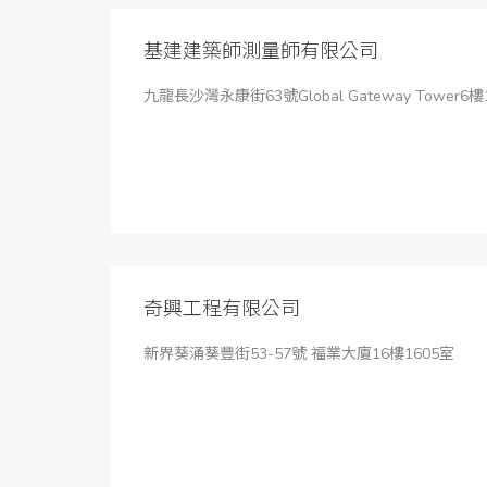
基建建築師測量師有限公司
九龍長沙灣永康街63號Global Gateway Tower6樓
奇興工程有限公司
新界葵涌葵豐街53-57號 福業大廈16樓1605室