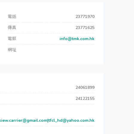
電話
23771970
傳真
23771625
電郵
info@tmk.com.hk
網址
24061899
24122155
kiew.carrier@gmail.com|tfcl_hd@yahoo.com.hk