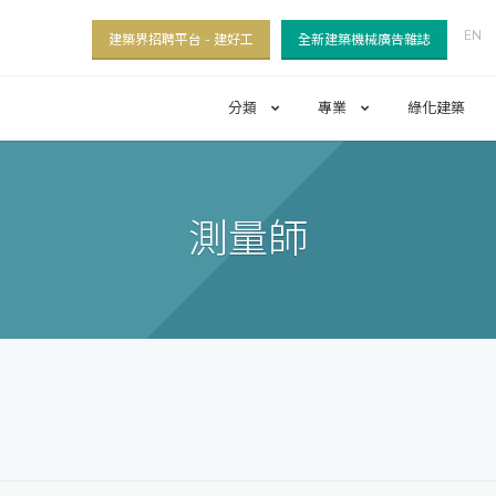
EN
建築界招聘平台 - 建好工
全新建築機械廣告雜誌
分類
專業
綠化建築
測量師