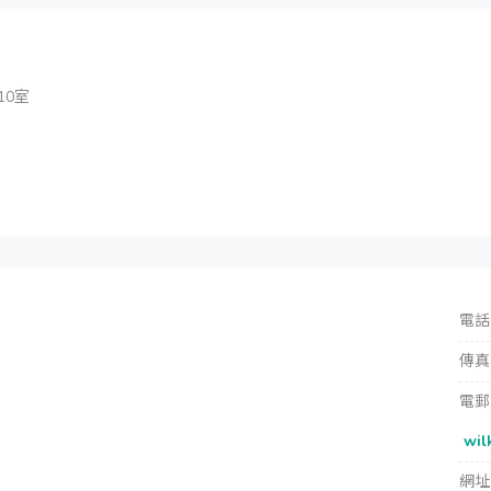
10室
電話
傳真
電郵
wil
網址