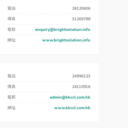
電話
26120606
傳真
31269788
電郵
enquiry@brightsolution.info
網址
www.brightsolution.info
電話
24996123
傳真
24110916
電郵
admin@kkccl.com.hk
網址
www.kkccl.com.hk