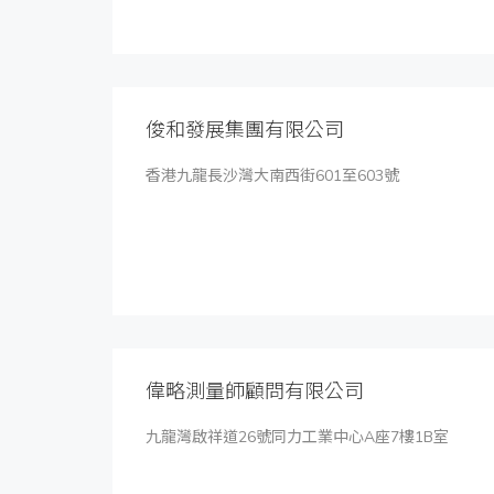
俊和發展集團有限公司
香港九龍長沙灣大南西街601至603號
偉略測量師顧問有限公司
九龍灣啟祥道26號同力工業中心A座7樓1B室