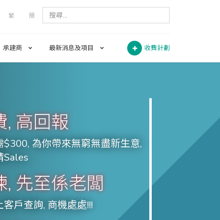
繁
簡
承建商
最新消息及項目
收費計劃
, 高回報
$300, 為你帶來無窮無盡新生意,
Sales
, 先至係老闆
客戶查詢, 商機處處!!!