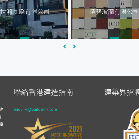
世鴻國際有限公司
精藝玻璃有限公司
聯絡香港建造指南
建築界招聘
建
enquiry@builderhk.com
透
度,