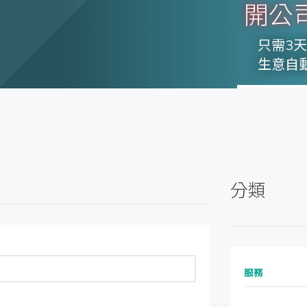
開公
只需3
生意自
分類
服務