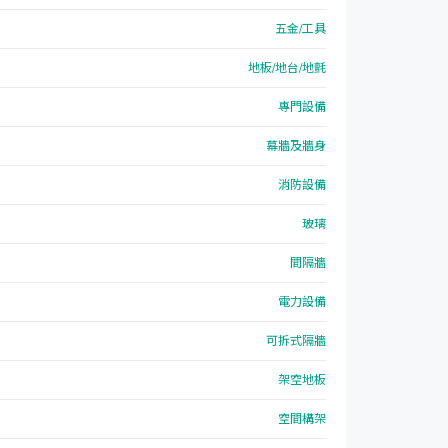
五金/工具
地板/地台/地氈
專門設備
幕牆及牆身
消防設備
玻璃
間隔牆
電力設備
可拆式隔牆
架空地板
空間構架