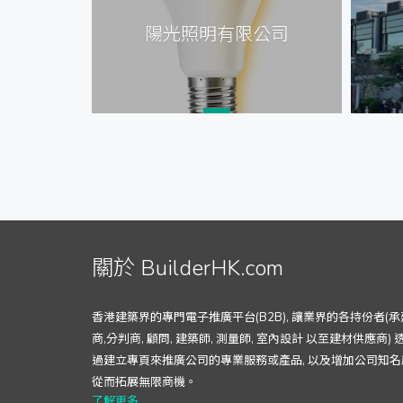
公司
陽光照明有限公司
關於 BuilderHK.com
香港建築界的專門電子推廣平台(B2B), 讓業界的各持份者(承
商,分判商, 顧問, 建築師, 測量師, 室內設計 以至建材供應商) 
過建立專頁來推廣公司的專業服務或產品, 以及增加公司知名
從而拓展無限商機。
了解更多...