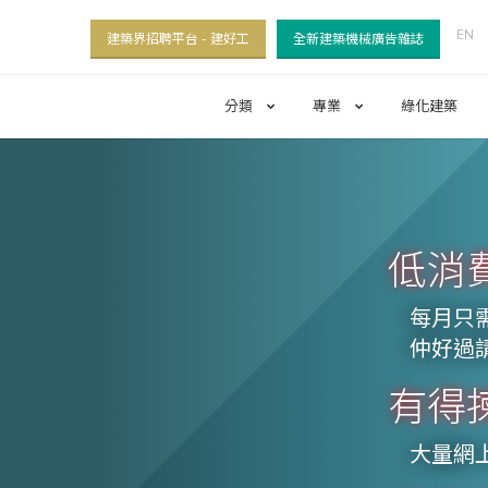
EN
建築界招聘平台 - 建好工
全新建築機械廣告雜誌
分類
專業
綠化建築
低消費
每月只需
仲好過請
有得揀
大量網上