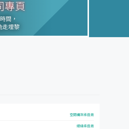
司專頁
天時間，
動走埋黎
空間構架承造商
絕緣承造商