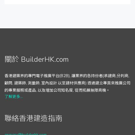
關於 BuilderHK.com
香港建築界的專門電子推廣平台(B2B), 讓業界的各持份者(承建商,分判商,
顧問, 建築師, 測量師, 室內設計 以至建材供應商) 透過建立專頁來推廣公司
的專業服務或產品, 以及增加公司知名度, 從而拓展無限商機。
了解更多...
聯絡香港建造指南