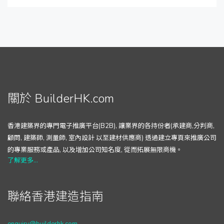
關於 BuilderHK.com
香港建築界的專門電子推廣平台(B2B), 讓業界的各持份者(承建商,分判商,
顧問, 建築師, 測量師, 室內設計 以至建材供應商) 透過建立專頁來推廣公司
的專業服務或產品, 以及增加公司知名度, 從而拓展無限商機。
了解更多...
聯絡香港建造指南