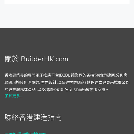
關於 BuilderHK.com
香港建築界的專門電子推廣平台(B2B), 讓業界的各持份者(承建商,分判商,
顧問, 建築師, 測量師, 室內設計 以至建材供應商) 透過建立專頁來推廣公司
的專業服務或產品, 以及增加公司知名度, 從而拓展無限商機。
了解更多...
聯絡香港建造指南