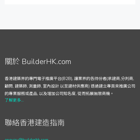
關於 BuilderHK.com
香港建築界的專門電子推廣平台(B2B), 讓業界的各持份者(承建商,分判商,
顧問, 建築師, 測量師, 室內設計 以至建材供應商) 透過建立專頁來推廣公司
的專業服務或產品, 以及增加公司知名度, 從而拓展無限商機。
了解更多...
聯絡香港建造指南