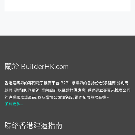
關於 BuilderHK.com
香港建築界的專門電子推廣平台(B2B), 讓業界的各持份者(承建商,分判商,
顧問, 建築師, 測量師, 室內設計 以至建材供應商) 透過建立專頁來推廣公司
的專業服務或產品, 以及增加公司知名度, 從而拓展無限商機。
了解更多...
聯絡香港建造指南