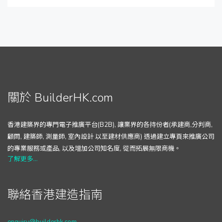
關於 BuilderHK.com
香港建築界的專門電子推廣平台(B2B), 讓業界的各持份者(承建商,分判商,
顧問, 建築師, 測量師, 室內設計 以至建材供應商) 透過建立專頁來推廣公司
的專業服務或產品, 以及增加公司知名度, 從而拓展無限商機。
了解更多...
聯絡香港建造指南