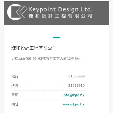
糠和設計工程有限公司
火炭坳背灣街61-63號盈力工業大廈12/F 5室
電話
31066999
傳真
31066910
電郵
info@kpd.hk
網址
www.kpd.hk