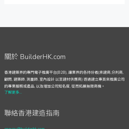
關於 BuilderHK.com
香港建築界的專門電子推廣平台(B2B), 讓業界的各持份者(承建商,分判商,
顧問, 建築師, 測量師, 室內設計 以至建材供應商) 透過建立專頁來推廣公司
的專業服務或產品, 以及增加公司知名度, 從而拓展無限商機。
了解更多...
聯絡香港建造指南