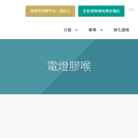
EN
建築界招聘平台 - 建好工
全新建築機械廣告雜誌
分類
專業
綠化建築
電燈膠喉