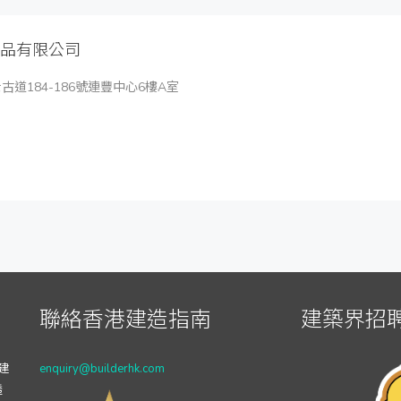
品有限公司
古道184-186號連豐中心6樓A室
聯絡香港建造指南
建築界招聘
建
enquiry@builderhk.com
透