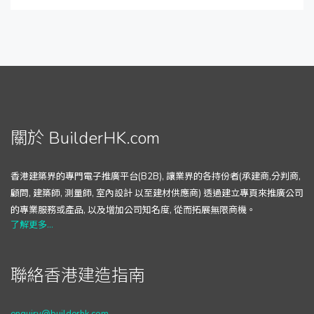
關於 BuilderHK.com
香港建築界的專門電子推廣平台(B2B), 讓業界的各持份者(承建商,分判商,
顧問, 建築師, 測量師, 室內設計 以至建材供應商) 透過建立專頁來推廣公司
的專業服務或產品, 以及增加公司知名度, 從而拓展無限商機。
了解更多...
聯絡香港建造指南