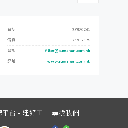
電話
27970241
傳真
23412325
電郵
filter@sumshun.com.hk
網址
www.sumshun.com.hk
平台 - 建好工
尋找我們