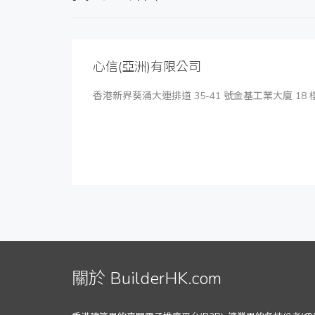
心信(亞洲)有限公司
香港新界葵涌大連排道 35-41 號金基工業大廈 18 樓
關於 BuilderHK.com