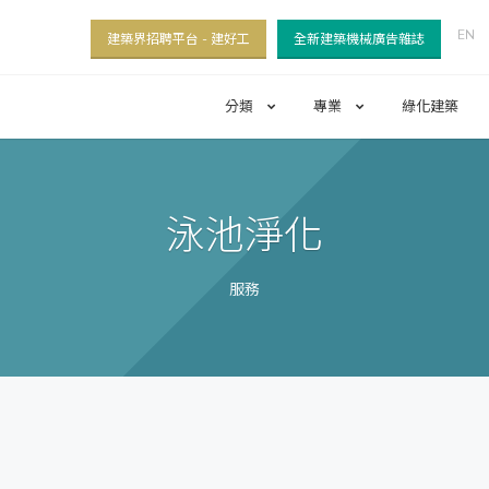
EN
建築界招聘平台 - 建好工
全新建築機械廣告雜誌
分類
專業
綠化建築
泳池淨化
服務