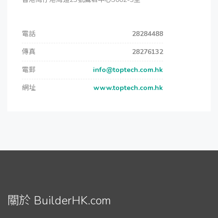
電話
28284488
傳真
28276132
電郵
info@toptech.com.hk
網址
www.toptech.com.hk
關於 BuilderHK.com