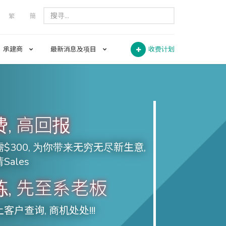
繁
簡
承建商
最新消息及项目
收费计划
, 高回报
$300, 为你带来无穷无尽新生意,
Sales
, 先至系老板
客户查询, 商机处处!!!