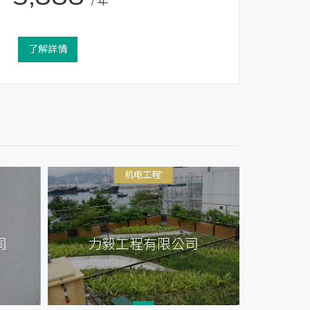
/ 年
了解詳情
机电工程'
司
力毅工程有限公司
必