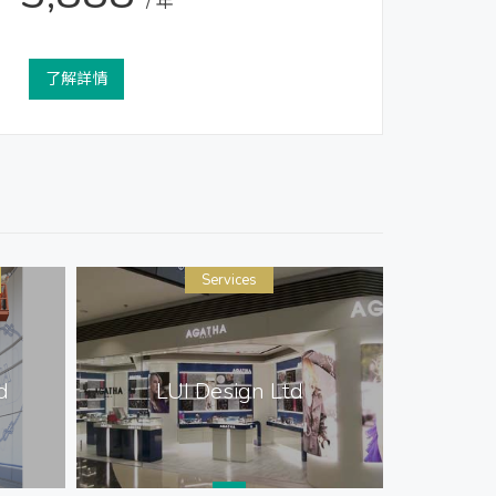
/ 年
了解詳情
Services
Pr
d
LUI Design Ltd
All