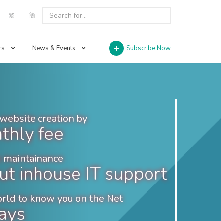
繁
簡
rs
News & Events
Subscribe Now
website creation by
thly fee
 maintainance
ut inhouse IT support
orld to know you on the Net
days