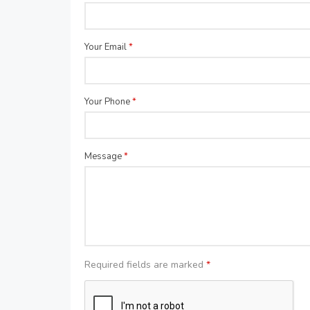
Your Email
*
Your Phone
*
Message
*
Required fields are marked
*