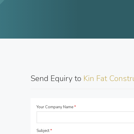
Send Equiry to
Kin Fat Const
Your Company Name
*
Subject
*