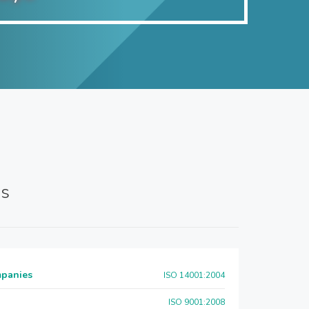
es
mpanies
ISO 14001:2004
ISO 9001:2008