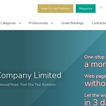
EN
Keen On Job Platform
Magazine
Categories
Professionals
Green Buildings
Contracto
One-stop 
a mon
 Company Limited
Web page
witho
illwood Road, Tsim Sha Tsui, Kowloon
Let the w
in 3 