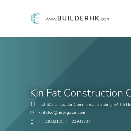
BUILDERHK
www.
.com
Kin Fat Construction
Flat 602-3, Leader Commerical Building, 54-56 H
kinfatco@netvigator.com
T : 23802121 , F : 23931737