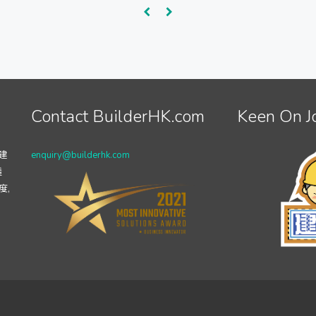
Contact BuilderHK.com
Keen On J
建
enquiry@builderhk.com
透
度,