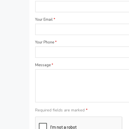
Your Email
*
Your Phone
*
Message
*
Required fields are marked
*