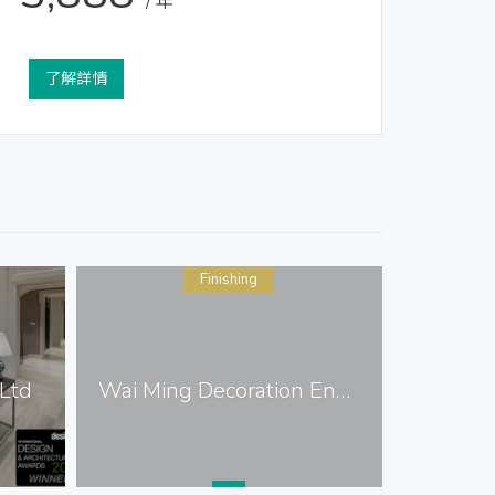
/ 年
了解詳情
Finishing
Pr
Ltd
Wai Ming Decoration Engineering Company Limited
CYS As