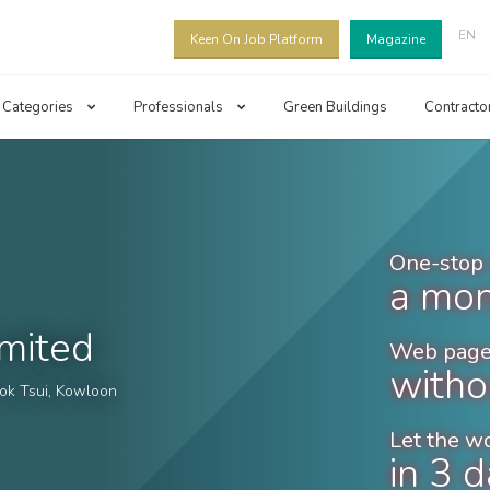
EN
Keen On Job Platform
Magazine
Categories
Professionals
Green Buildings
Contracto
One-stop 
a mon
imited
Web page
witho
 Kok Tsui, Kowloon
Let the w
in 3 