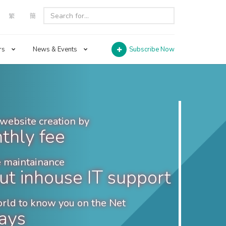
繁
簡
rs
News & Events
Subscribe Now
website creation by
thly fee
 maintainance
ut inhouse IT support
orld to know you on the Net
days