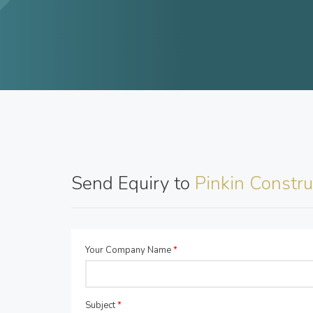
Send Equiry to
Pinkin Constru
Your Company Name
*
Subject
*