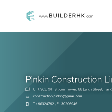
BUILDERHK
www.
.com
Pinkin Construction L
Unit 903, 9/F, Silicon Tower, 88 Larch Street, Tai
construction.pinkin@gmail.com
T : 96324792 , F : 30206946