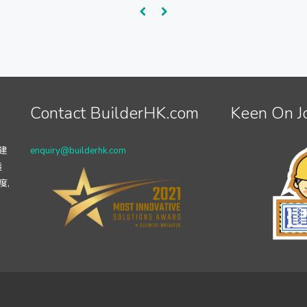
Contact BuilderHK.com
Keen On J
建
enquiry@builderhk.com
透
度,