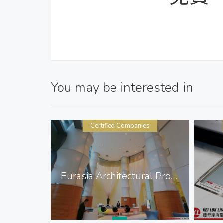
You may be interested in
Certified Companies
ited
Eurasia Architectural Products Ltd