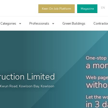
EN
Keen On Job Platform
Magazine
Categories
Professionals
Green Buildings
Contracto
One-stop 
a mon
uction Limited
Web page
witho
g Kwun Road, Kowloon Bay, Kowloon
Let the w
in 3 