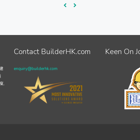
Contact BuilderHK.com
Keen On J
建
enquiry@builderhk.com
透
度,