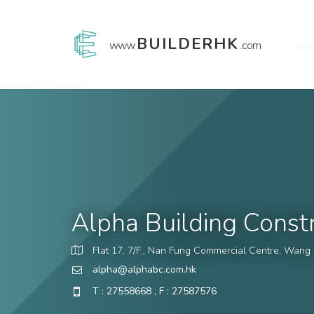
BUILDERHK
www.
.com
Alpha Building Constr
Flat 17, 7/F., Nan Fung Commercial Centre, Wan
alpha@alphabc.com.hk
T : 27558668 , F : 27587576