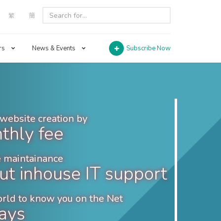
繁
簡
rs
News & Events
Subscribe Now
website creation by
thly fee
 maintainance
ut inhouse IT support
orld to know you on the Net
days