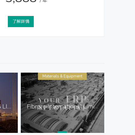
/ 年
了解詳情
Materials & Equipment
Mat
SUNDART HOLDINGS LIMITED
Fibrpro International Limited
GELE